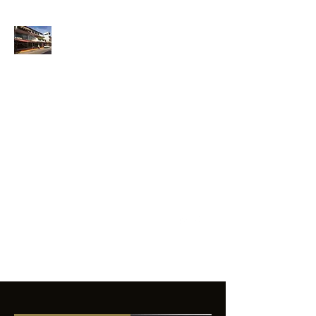
ANFIBIOS
BOARDRIDERS
CLUB
La excelencia
e innovación en los
productos que
ofrecemos a
nuestros clientes.
sixtomendezayala@gmail.com
01 755 554 5693
Contacto