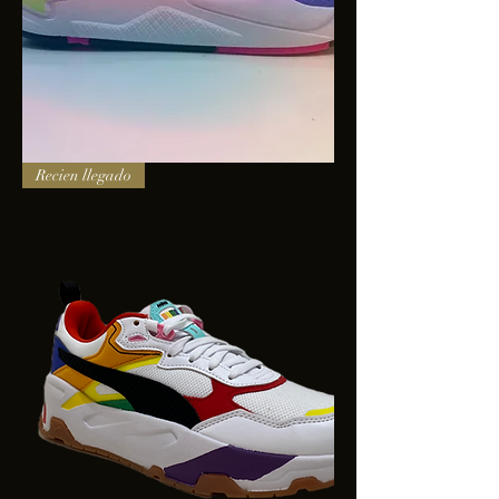
PUMA
Recien llegado
X-
RAY
SQUARE