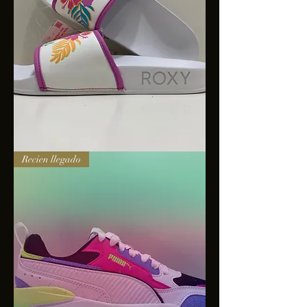
Sandalias
Recien llegado
Roxy