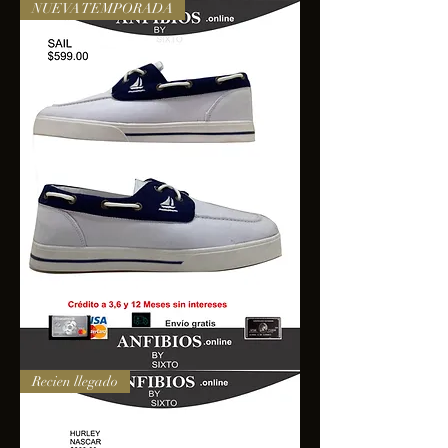
NUEVA TEMPORADA
SAIL
Recien llegado