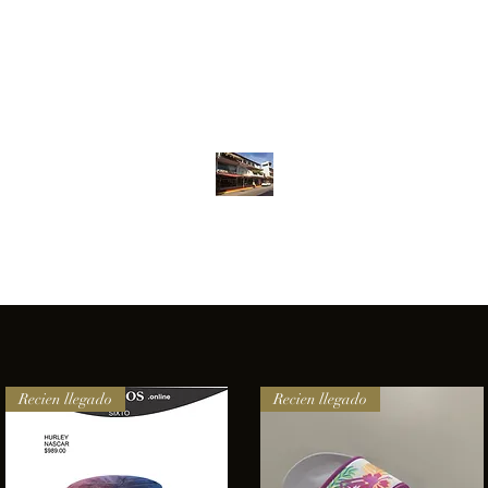
Inventario
Contacto
Más
ANFIBIOS BOARDRIDERS CLUB
elencia e innovación en los productos que ofrecemos a nuestros 
Recien llegado
Recien llegado