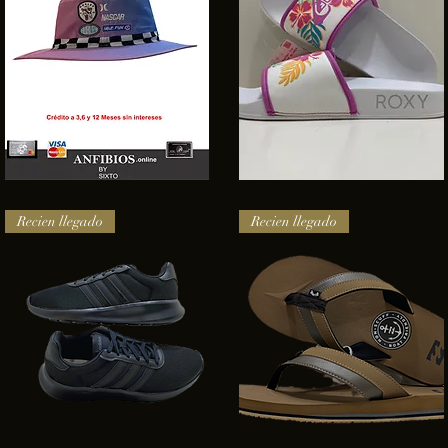
SOMBRERO
Sandalias
HURLEY
Roxy
Vista rápida
Vista rápida
NASCAR
Recien llegado
Recien llegado