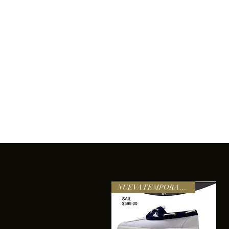
Inicio
Comprar
Acerca de
Servicios
Equipo
sixtomendezayala@gmail.com
La exc
NUEVA TEMPORADA