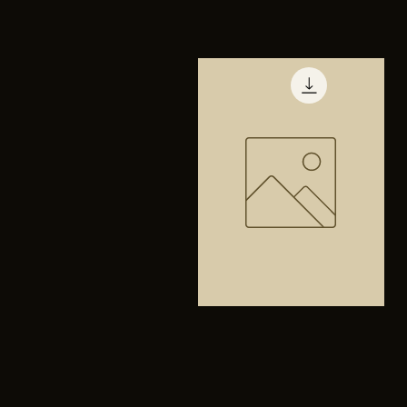
TENIS
PUMA
Vista rápida
TRINITY
Bolsa
anfibios
Vista rápida