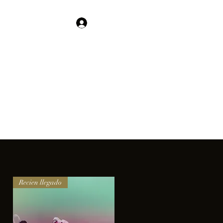
Contacto
Iniciar sesión
01 755 554 5693
clientes.
Recien llegado