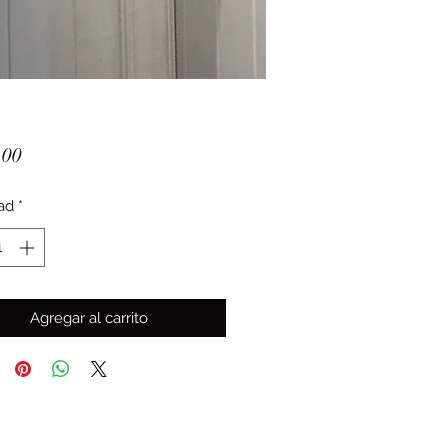
Precio
.00
ad
*
Agregar al carrito