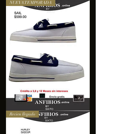
NUEVA TEMPORADA
SAIL
Recien llegado