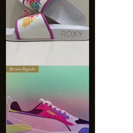
Sandalias
Recien llegado
Roxy