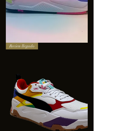
PUMA
Recien llegado
X-
RAY
SQUARE