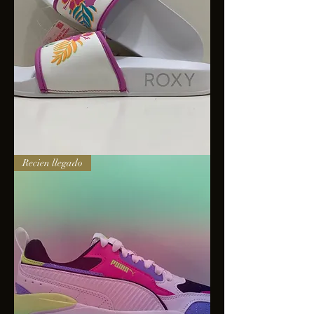
Sandalias
Recien llegado
Roxy