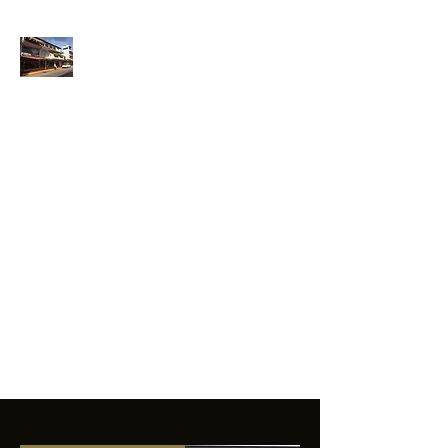
ANFIBIOS
BOARDRIDERS
CLUB
La excelencia
e innovación en los
productos que
ofrecemos a
nuestros clientes.
sixtomendezayala@gmail.com
01 755 554 5693
Contacto