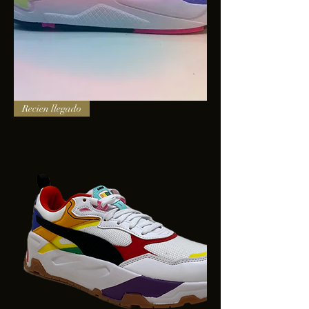
PUMA
Recien llegado
X-
RAY
SQUARE