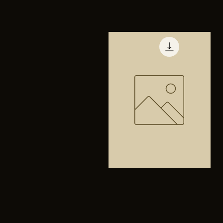
TENIS
PUMA
Vista rápida
TRINITY
Bolsa
anfibios
Vista rápida