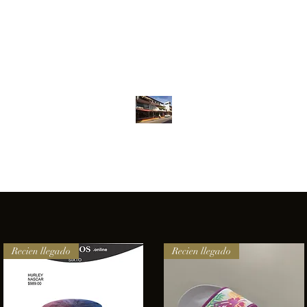
Inventario
Contacto
Más
ANFIBIOS BOARDRIDERS CLUB
elencia e innovación en los productos que ofrecemos a nuestros 
Recien llegado
Recien llegado