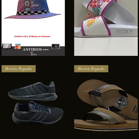
SOMBRERO
Sandalias
HURLEY
Roxy
Vista rápida
Vista rápida
NASCAR
Recien llegado
Recien llegado