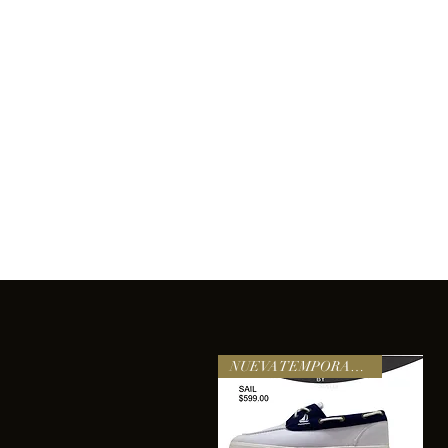
Inicio
Comprar
Acerca de
Servicios
Equipo
sixtomendezayala@gmail.com
La exc
NUEVA TEMPORADA