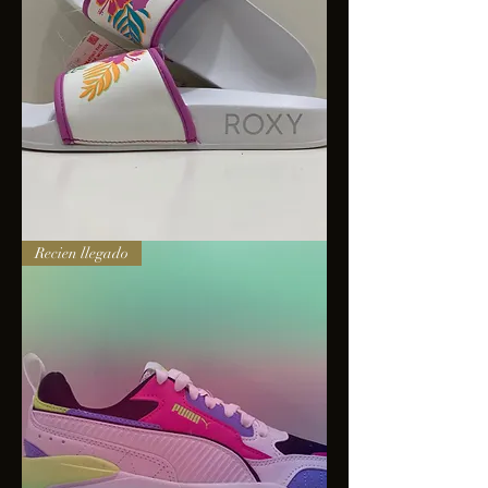
Sandalias
Recien llegado
Roxy