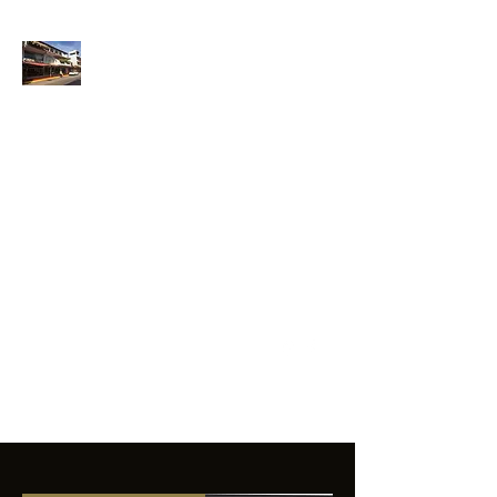
ANFIBIOS
BOARDRIDERS
CLUB
La excelencia
e innovación en los
productos que
ofrecemos a
nuestros clientes.
sixtomendezayala@gmail.com
01 755 554 5693
Contacto