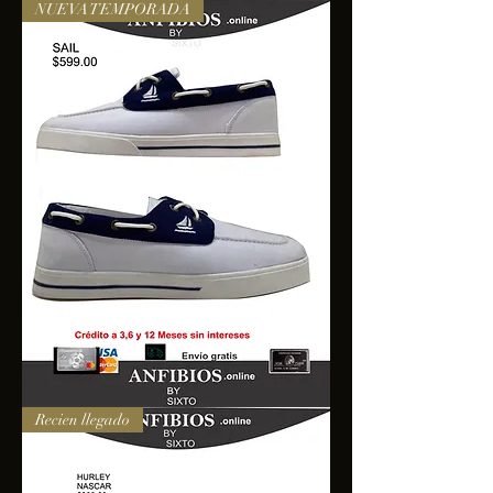
NUEVA TEMPORADA
SAIL
Recien llegado