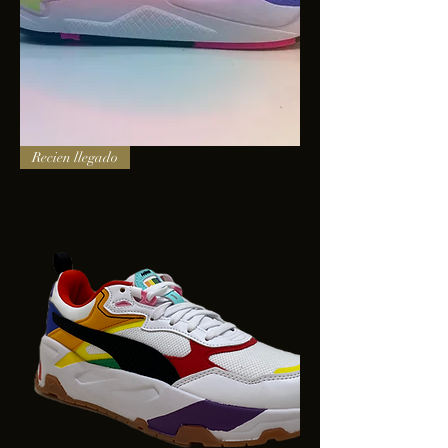
PUMA
Recien llegado
X-
RAY
SQUARE