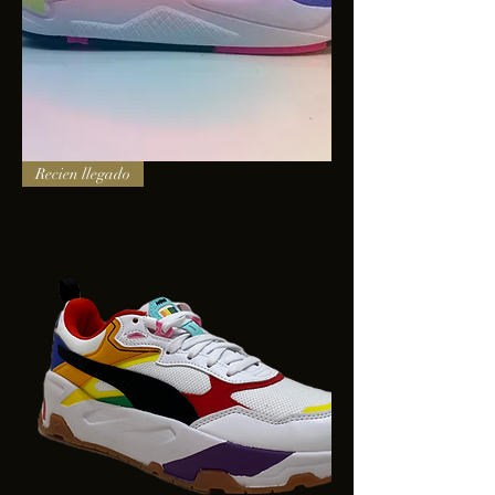
PUMA
Recien llegado
X-
RAY
SQUARE