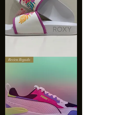
Sandalias
Recien llegado
Roxy