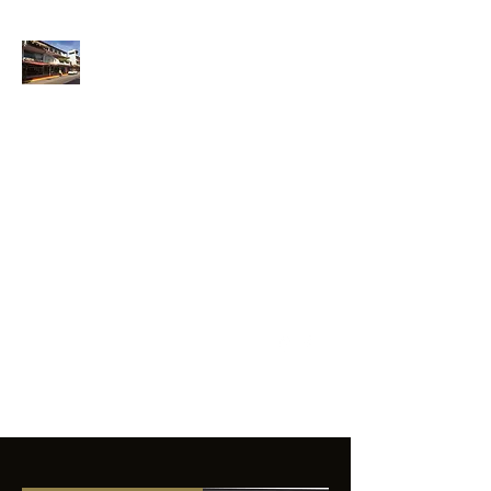
ANFIBIOS
BOARDRIDERS
CLUB
La excelencia
e innovación en los
productos que
ofrecemos a
nuestros clientes.
sixtomendezayala@gmail.com
01 755 554 5693
Contacto