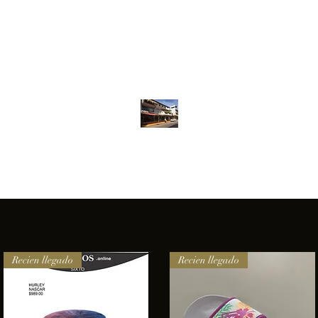
Inventario
Contacto
Más
ANFIBIOS BOARDRIDERS CLUB
elencia e innovación en los productos que ofrecemos a nuestros 
Recien llegado
Recien llegado