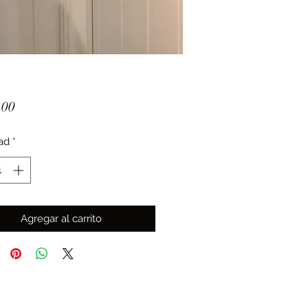
Precio
.00
ad
*
Agregar al carrito