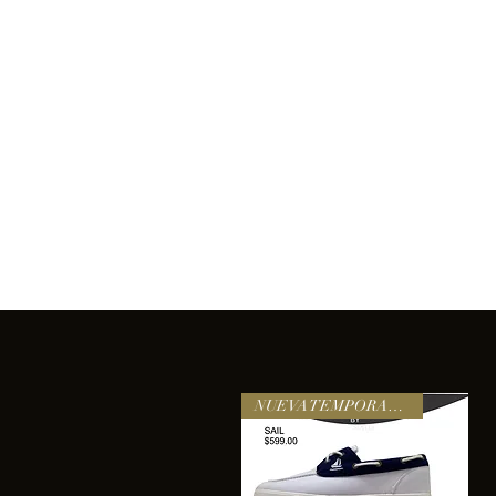
Inicio
Comprar
Acerca de
Servicios
Equipo
sixtomendezayala@gmail.com
La exc
NUEVA TEMPORADA