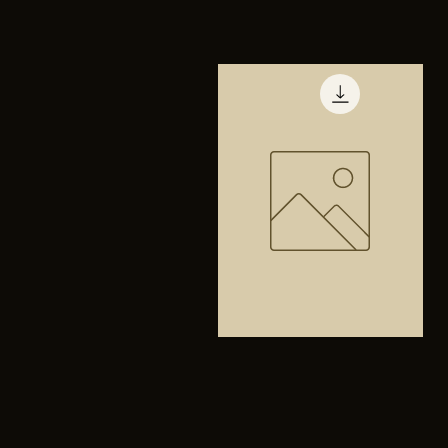
TENIS
PUMA
Vista rápida
TRINITY
Bolsa
anfibios
Vista rápida