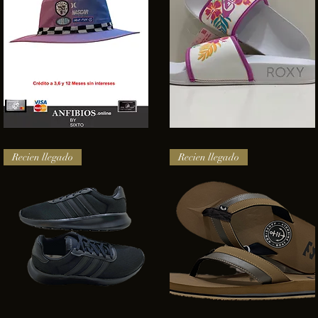
SOMBRERO
Sandalias
HURLEY
Roxy
Vista rápida
Vista rápida
NASCAR
Recien llegado
Recien llegado