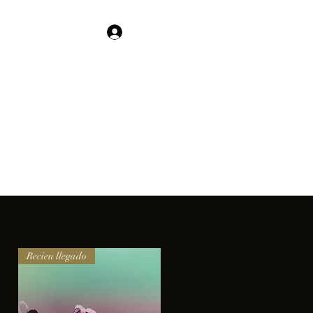
Contacto
Iniciar sesión
01 755 554 5693
clientes.
Recien llegado