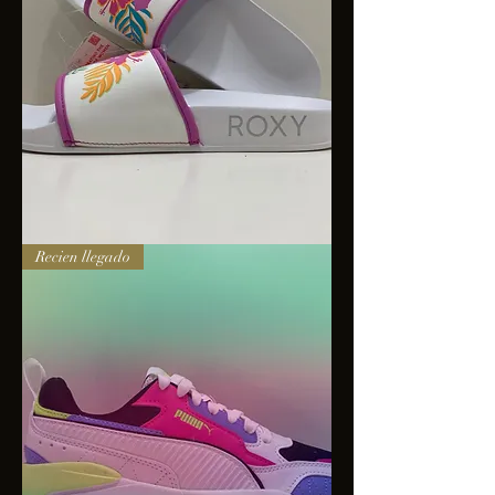
Sandalias
Recien llegado
Roxy