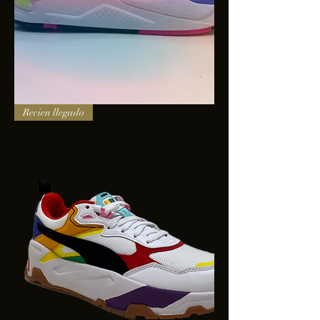
PUMA
Recien llegado
X-
RAY
SQUARE