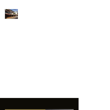
ANFIBIOS
BOARDRIDERS
CLUB
La excelencia
e innovación en los
productos que
ofrecemos a
nuestros clientes.
sixtomendezayala@gmail.com
01 755 554 5693
Contacto