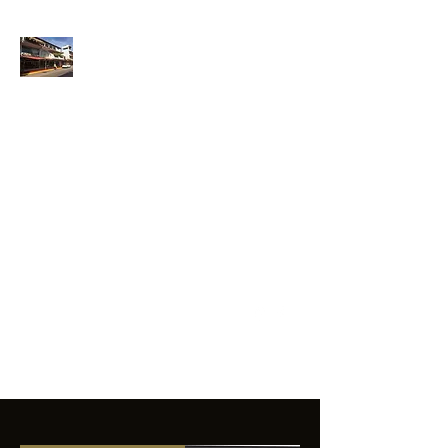
ANFIBIOS
BOARDRIDERS
CLUB
La excelencia
e innovación en los
productos que
ofrecemos a
nuestros clientes.
sixtomendezayala@gmail.com
01 755 554 5693
Contacto