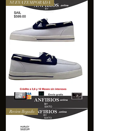
NUEVA TEMPORADA
SAIL
Recien llegado