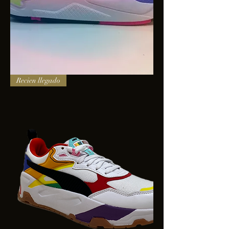
PUMA
Recien llegado
X-
RAY
SQUARE