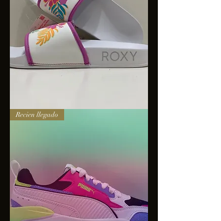
Sandalias
Recien llegado
Roxy