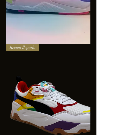
PUMA
Recien llegado
X-
RAY
SQUARE