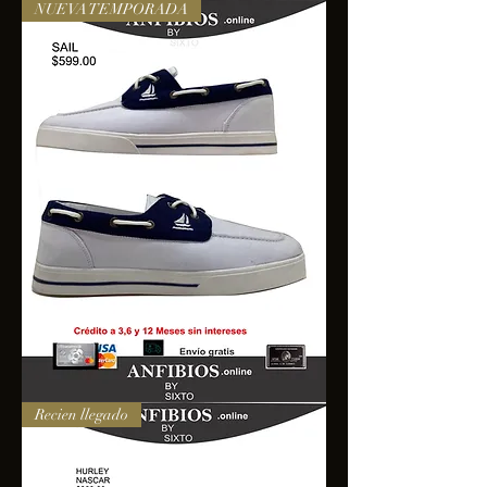
NUEVA TEMPORADA
SAIL
Recien llegado