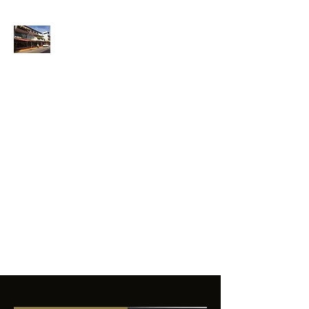
ANFIBIOS
BOARDRIDERS
CLUB
La excelencia
e innovación en los
productos que
ofrecemos a
nuestros clientes.
sixtomendezayala@gmail.com
01 755 554 5693
Contacto