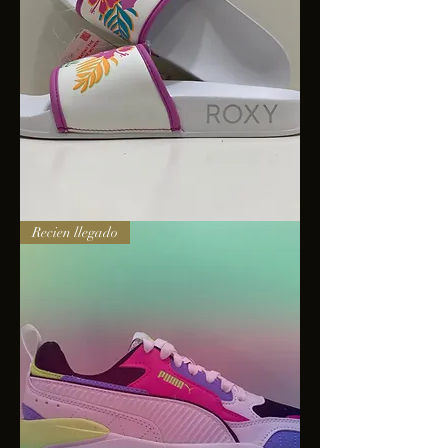
Sandalias
Recien llegado
Roxy