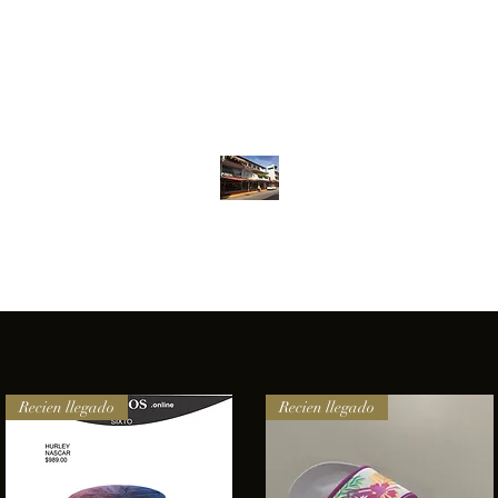
Inventario
Contacto
Más
ANFIBIOS BOARDRIDERS CLUB
elencia e innovación en los productos que ofrecemos a nuestros 
Recien llegado
Recien llegado