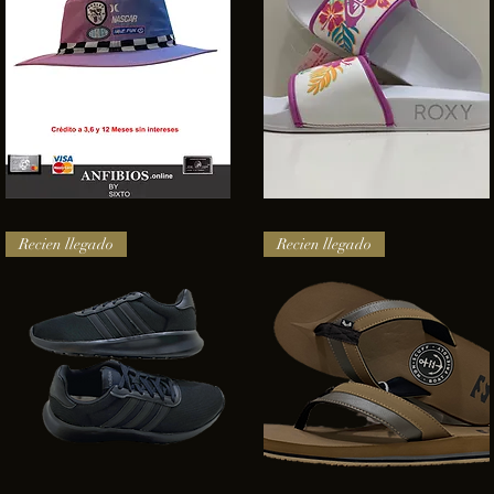
SOMBRERO
Sandalias
HURLEY
Roxy
Vista rápida
Vista rápida
NASCAR
Recien llegado
Recien llegado