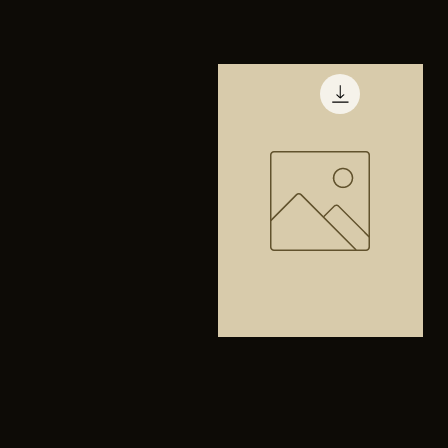
TENIS
PUMA
Vista rápida
TRINITY
Bolsa
anfibios
Vista rápida