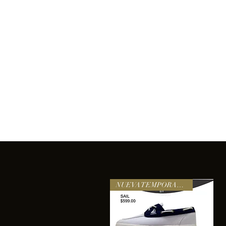
Inicio
Comprar
Acerca de
Servicios
Equipo
sixtomendezayala@gmail.com
La exc
NUEVA TEMPORADA