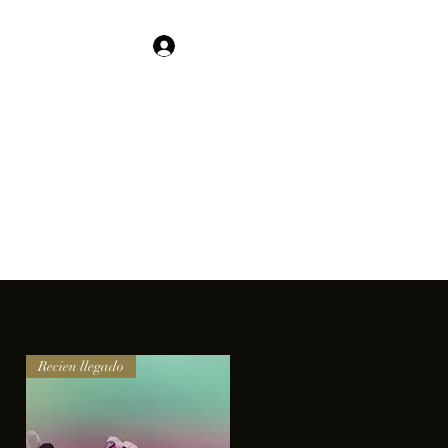
Contacto
Iniciar sesión
01 755 554 5693
clientes.
Recien llegado