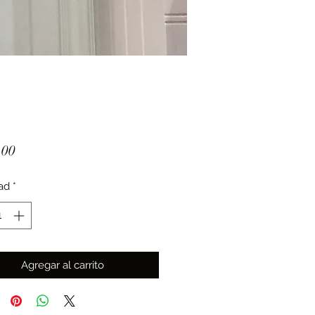
Precio
.00
ad
*
Agregar al carrito