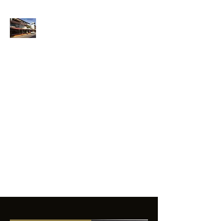
ANFIBIOS
BOARDRIDERS
CLUB
La excelencia
e innovación en los
productos que
ofrecemos a
nuestros clientes.
sixtomendezayala@gmail.com
01 755 554 5693
Contacto