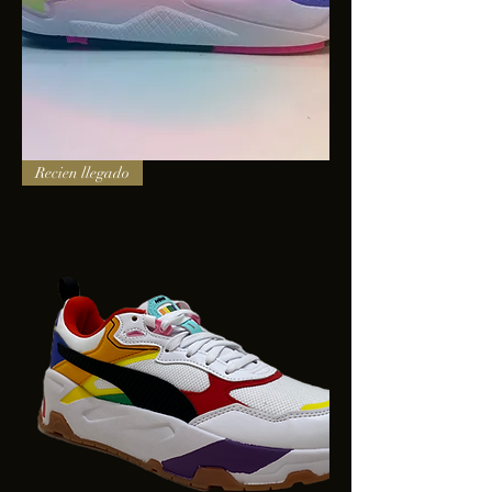
PUMA
Recien llegado
X-
RAY
SQUARE