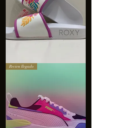
Sandalias
Recien llegado
Roxy