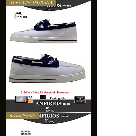
NUEVA TEMPORADA
SAIL
Recien llegado