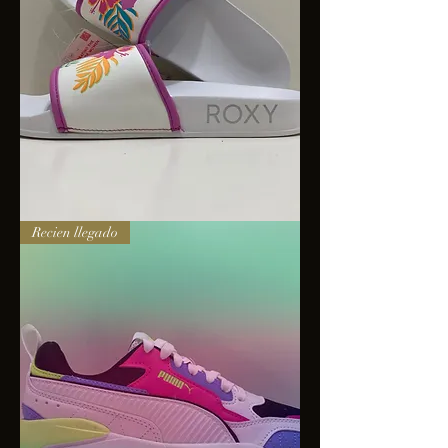
Sandalias
Recien llegado
Roxy