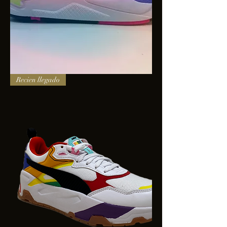
PUMA
Recien llegado
X-
RAY
SQUARE