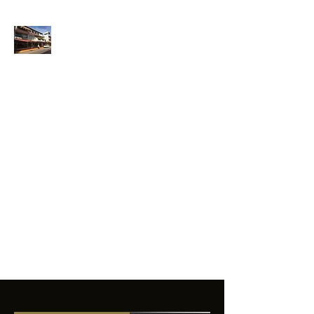
ANFIBIOS
BOARDRIDERS
CLUB
La excelencia
e innovación en los
productos que
ofrecemos a
nuestros clientes.
sixtomendezayala@gmail.com
01 755 554 5693
Contacto