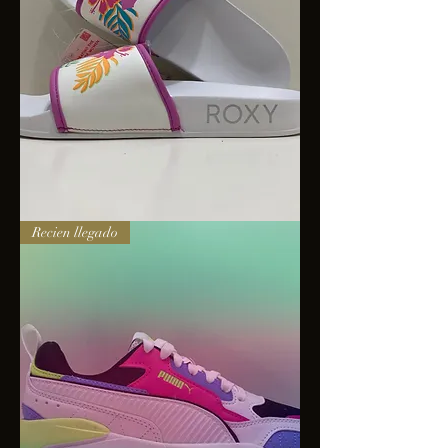
Sandalias
Recien llegado
Roxy