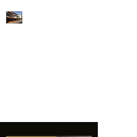
ANFIBIOS
BOARDRIDERS
CLUB
La excelencia
e innovación en los
productos que
ofrecemos a
nuestros clientes.
sixtomendezayala@gmail.com
01 755 554 5693
Contacto