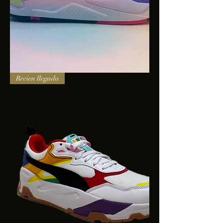
PUMA
Recien llegado
X-
RAY
SQUARE