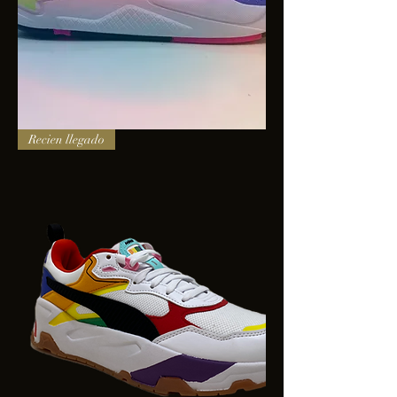
PUMA
Recien llegado
X-
RAY
SQUARE