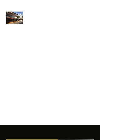
ANFIBIOS
BOARDRIDERS
CLUB
La excelencia
e innovación en los
productos que
ofrecemos a
nuestros clientes.
sixtomendezayala@gmail.com
01 755 554 5693
Contacto