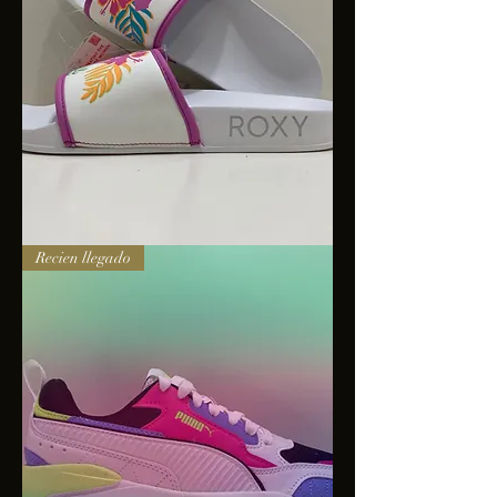
Sandalias
Recien llegado
Roxy