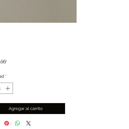
Precio
.00
ad
*
Agregar al carrito