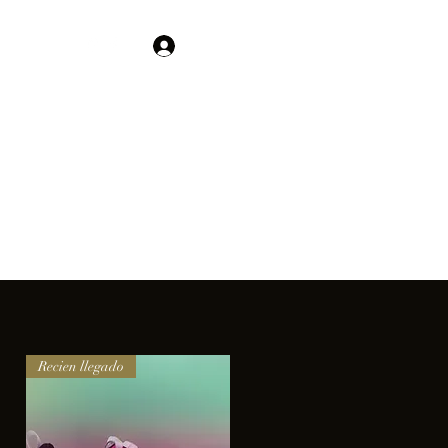
Contacto
Iniciar sesión
01 755 554 5693
clientes.
Recien llegado