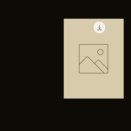
TENIS
PUMA
Vista rápida
TRINITY
Bolsa
anfibios
Vista rápida