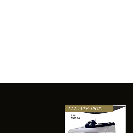
Inicio
Comprar
Acerca de
Servicios
Equipo
sixtomendezayala@gmail.com
La exc
NUEVA TEMPORADA