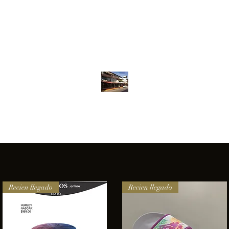
Inventario
Contacto
Más
ANFIBIOS BOARDRIDERS CLUB
elencia e innovación en los productos que ofrecemos a nuestros 
Recien llegado
Recien llegado