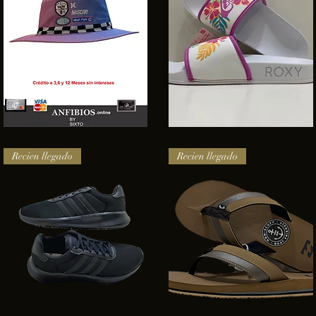
SOMBRERO
Sandalias
HURLEY
Roxy
Vista rápida
Vista rápida
NASCAR
Recien llegado
Recien llegado