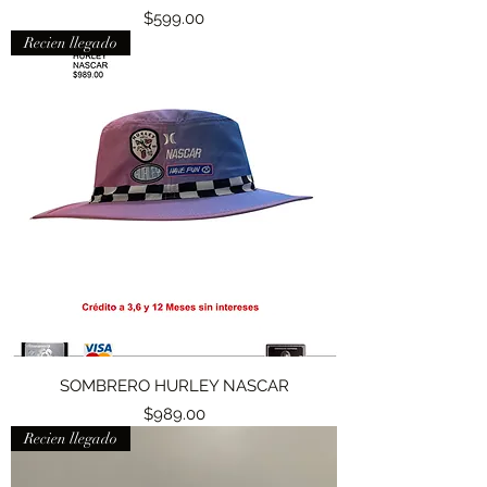
Precio
$599.00
Recien llegado
SOMBRERO HURLEY NASCAR
Precio
$989.00
Recien llegado