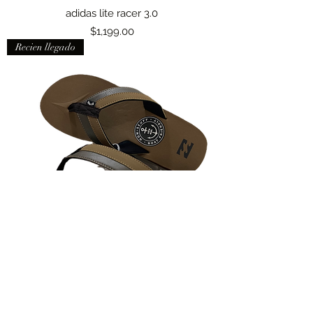
adidas lite racer 3.0
Precio
$1,199.00
Recien llegado
BILLABONG ALLDAY IMP
Precio
$599.00
Anfibios Trucker Cap