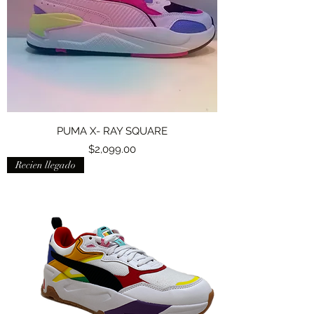
PUMA X- RAY SQUARE
Precio
$2,099.00
Recien llegado