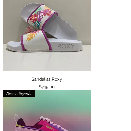
Sandalias Roxy
Precio
$749.00
Recien llegado