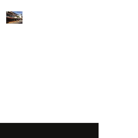
ANFIBIOS
BOARDRIDERS
CLUB
La excelencia
e innovación en los
productos que
ofrecemos a
nuestros clientes.
sixtomendezayala@gmail.com
01 755 554 5693
Contacto