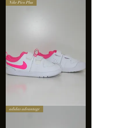
Nike
Nike Pico Plus
JR
Prescolar
Revolucion
5
Nike
adidas advantage
Pico
Plus