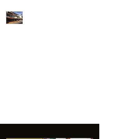
ANFIBIOS
BOARDRIDERS
CLUB
La excelencia
e innovación en los
productos que
ofrecemos a
nuestros clientes.
sixtomendezayala@gmail.com
01 755 554 5693
Contacto