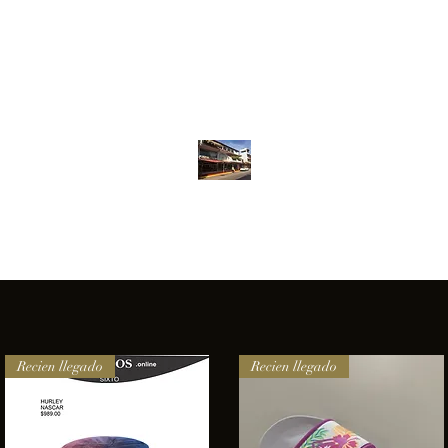
Inventario
Contacto
Más
ANFIBIOS BOARDRIDERS CLUB
elencia e innovación en los productos que ofrecemos a nuestros 
Recien llegado
Recien llegado