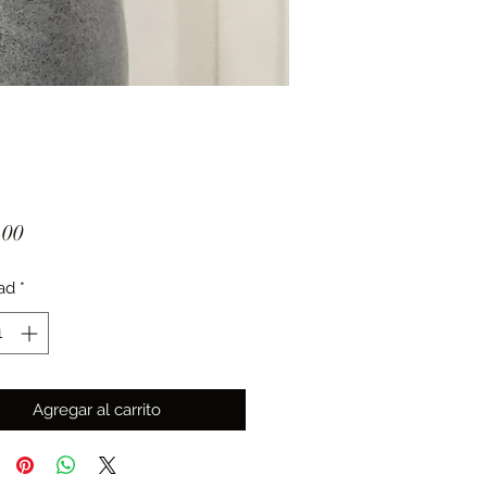
Precio
.00
ad
*
Agregar al carrito