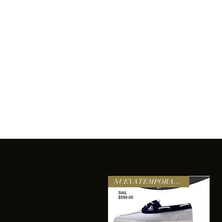
Inicio
Comprar
Acerca de
Servicios
Equipo
sixtomendezayala@gmail.com
La exc
NUEVA TEMPORADA