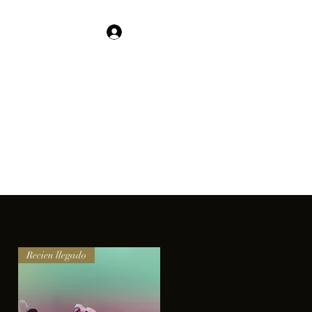
Contacto
Iniciar sesión
01 755 554 5693
clientes.
Recien llegado