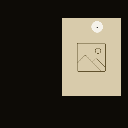
TENIS
PUMA
Vista rápida
TRINITY
Bolsa
anfibios
Vista rápida