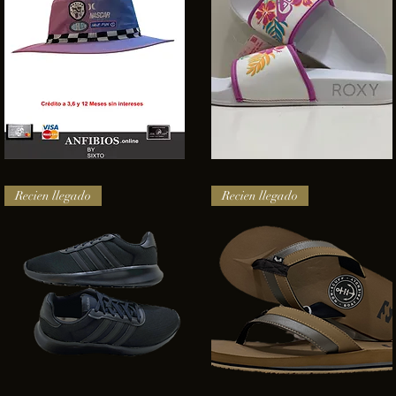
SOMBRERO
Sandalias
HURLEY
Roxy
Vista rápida
Vista rápida
NASCAR
Recien llegado
Recien llegado