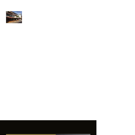
ANFIBIOS
BOARDRIDERS
CLUB
La excelencia
e innovación en los
productos que
ofrecemos a
nuestros clientes.
sixtomendezayala@gmail.com
01 755 554 5693
Contacto