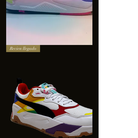
PUMA
Recien llegado
X-
RAY
SQUARE