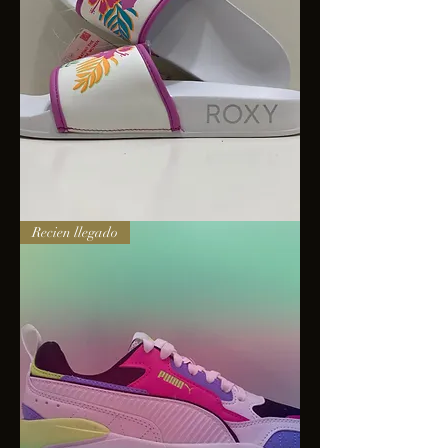
Sandalias
Recien llegado
Roxy