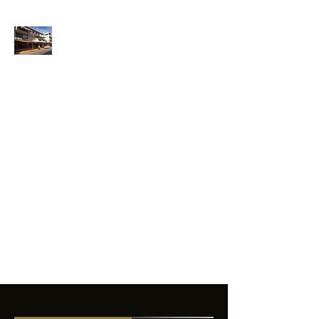
ANFIBIOS
BOARDRIDERS
CLUB
La excelencia
e innovación en los
productos que
ofrecemos a
nuestros clientes.
sixtomendezayala@gmail.com
01 755 554 5693
Contacto