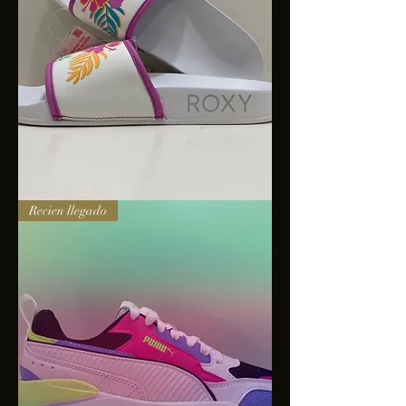
Sandalias
Recien llegado
Roxy