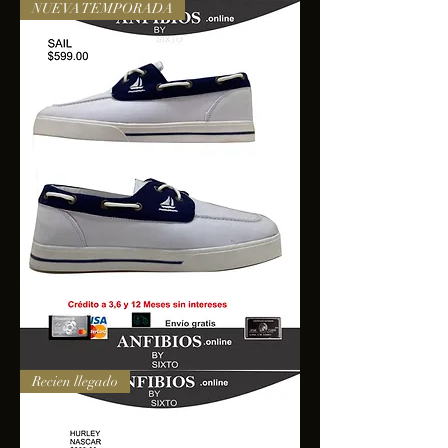
NUEVA TEMPORADA
SAIL
Recien llegado