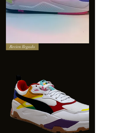
PUMA
Recien llegado
X-
RAY
SQUARE