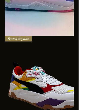
PUMA
Recien llegado
X-
RAY
SQUARE