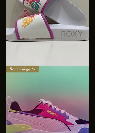
Sandalias
Recien llegado
Roxy