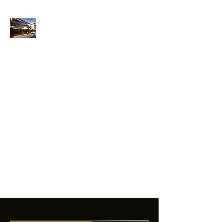
ANFIBIOS
BOARDRIDERS
CLUB
La excelencia
e innovación en los
productos que
ofrecemos a
nuestros clientes.
sixtomendezayala@gmail.com
01 755 554 5693
Contacto