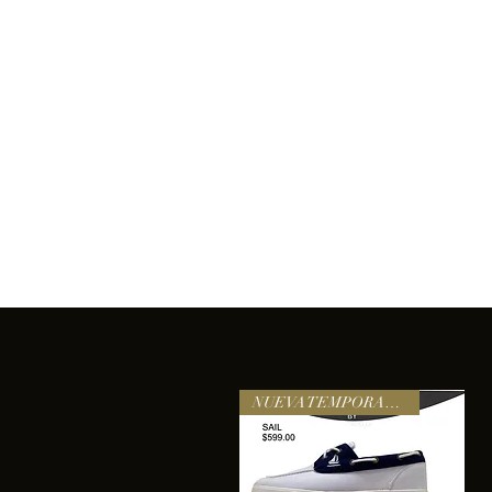
Inicio
Comprar
Acerca de
Servicios
Equipo
sixtomendezayala@gmail.com
La exc
NUEVA TEMPORADA