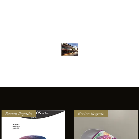
Inventario
Contacto
Más
ANFIBIOS BOARDRIDERS CLUB
elencia e innovación en los productos que ofrecemos a nuestros 
Recien llegado
Recien llegado