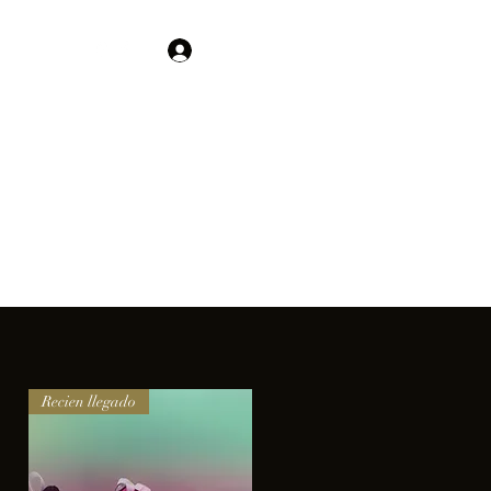
Contacto
Iniciar sesión
01 755 554 5693
clientes.
Recien llegado