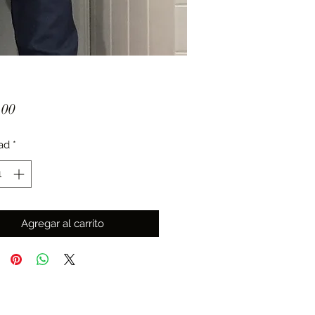
Precio
.00
ad
*
Agregar al carrito