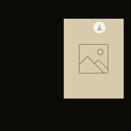
TENIS
PUMA
Vista rápida
TRINITY
Bolsa
anfibios
Vista rápida