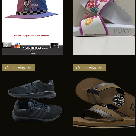
SOMBRERO
Sandalias
HURLEY
Roxy
Vista rápida
Vista rápida
NASCAR
Recien llegado
Recien llegado