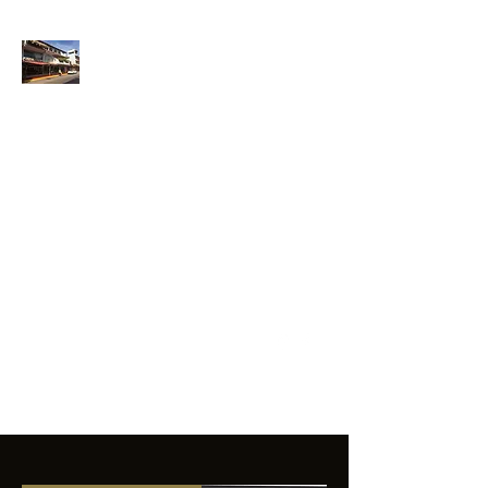
ANFIBIOS
BOARDRIDERS
CLUB
La excelencia
e innovación en los
productos que
ofrecemos a
nuestros clientes.
sixtomendezayala@gmail.com
01 755 554 5693
Contacto