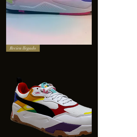
PUMA
Recien llegado
X-
RAY
SQUARE