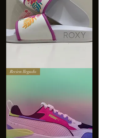
Sandalias
Recien llegado
Roxy