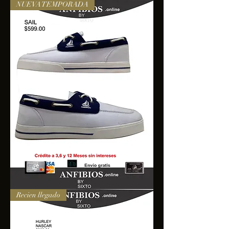
NUEVA TEMPORADA
SAIL
Recien llegado