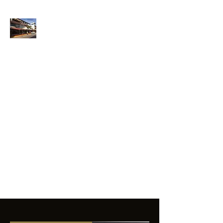
ANFIBIOS
BOARDRIDERS
CLUB
La excelencia
e innovación en los
productos que
ofrecemos a
nuestros clientes.
sixtomendezayala@gmail.com
01 755 554 5693
Contacto