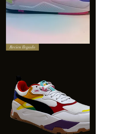
PUMA
Recien llegado
X-
RAY
SQUARE