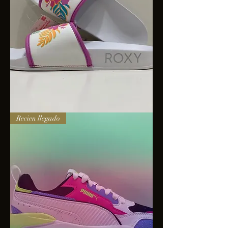
Sandalias
Recien llegado
Roxy