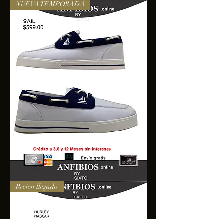
NUEVA TEMPORADA
SAIL
Recien llegado