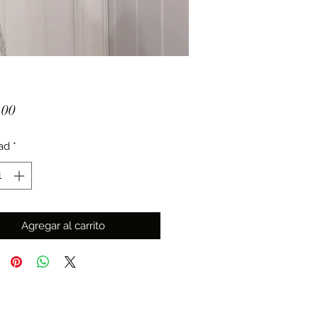
Precio
.00
ad
*
Agregar al carrito