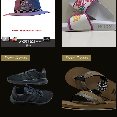
SOMBRERO
Sandalias
HURLEY
Roxy
Vista rápida
Vista rápida
NASCAR
Recien llegado
Recien llegado