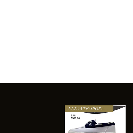
Inicio
Comprar
Acerca de
Servicios
Equipo
sixtomendezayala@gmail.com
La exc
NUEVA TEMPORADA