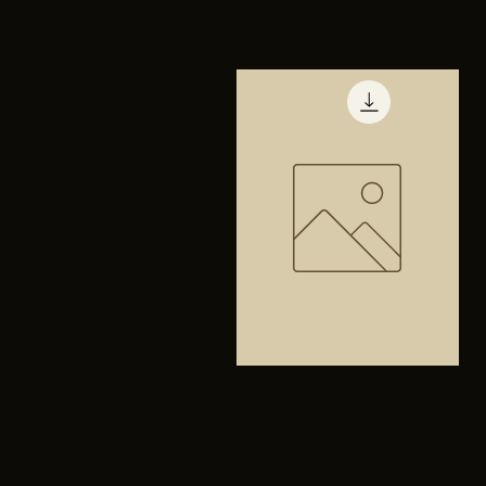
TENIS
PUMA
Vista rápida
TRINITY
Bolsa
anfibios
Vista rápida