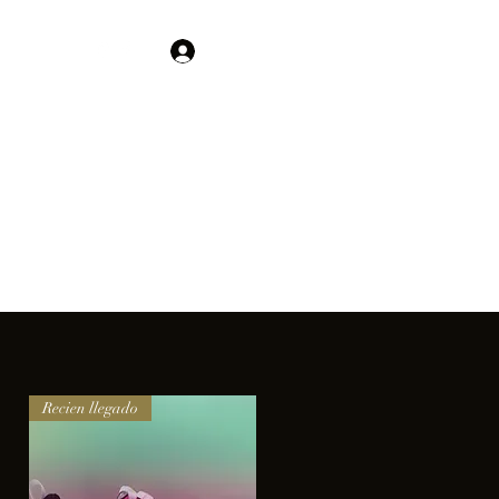
Contacto
Iniciar sesión
01 755 554 5693
clientes.
Recien llegado