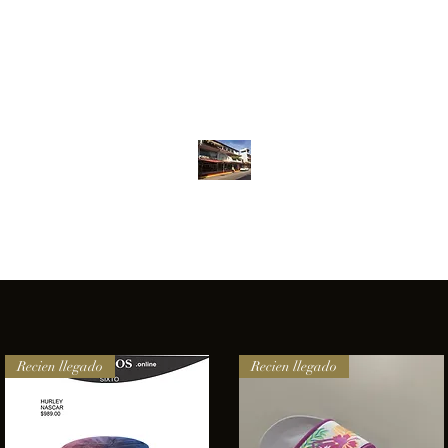
Inventario
Contacto
Más
ANFIBIOS BOARDRIDERS CLUB
elencia e innovación en los productos que ofrecemos a nuestros 
Recien llegado
Recien llegado