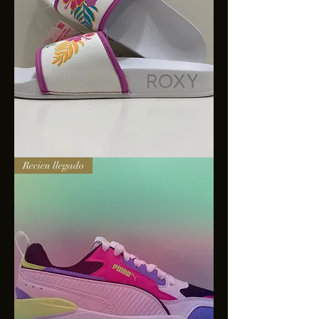
Sandalias
Recien llegado
Roxy