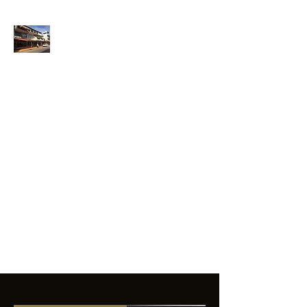
ANFIBIOS
BOARDRIDERS
CLUB
La excelencia
e innovación en los
productos que
ofrecemos a
nuestros clientes.
sixtomendezayala@gmail.com
01 755 554 5693
Contacto