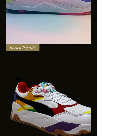
PUMA
Recien llegado
X-
RAY
SQUARE