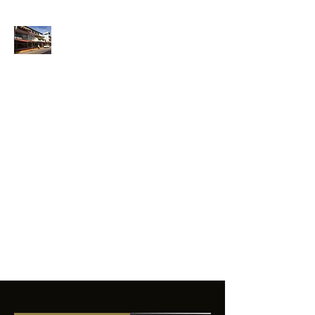
ANFIBIOS
BOARDRIDERS
CLUB
La excelencia
e innovación en los
productos que
ofrecemos a
nuestros clientes.
sixtomendezayala@gmail.com
01 755 554 5693
Contacto