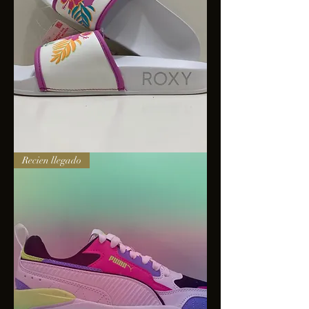
Sandalias
Recien llegado
Roxy