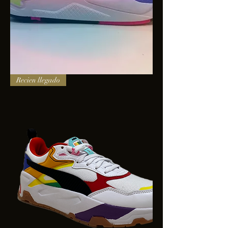
PUMA
Recien llegado
X-
RAY
SQUARE