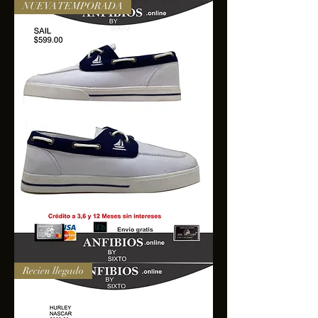
NUEVA TEMPORADA
SAIL
Recien llegado