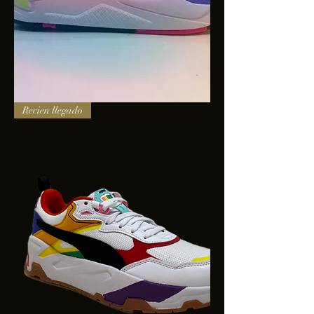
PUMA
Recien llegado
X-
RAY
SQUARE