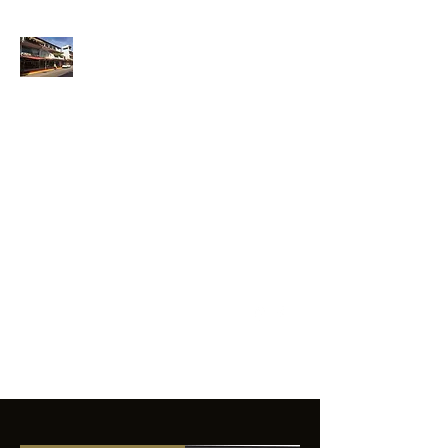
ANFIBIOS
BOARDRIDERS
CLUB
La excelencia
e innovación en los
productos que
ofrecemos a
nuestros clientes.
sixtomendezayala@gmail.com
01 755 554 5693
Contacto