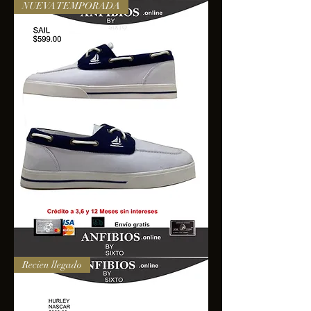
NUEVA TEMPORADA
SAIL
Recien llegado