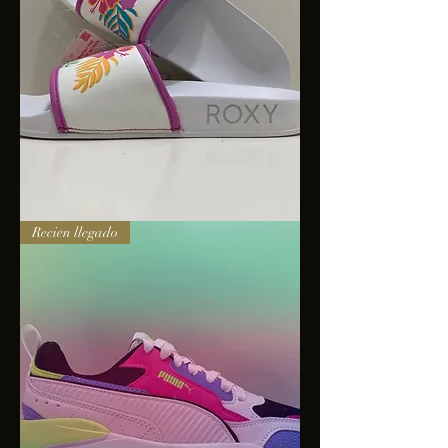
Sandalias
Recien llegado
Roxy