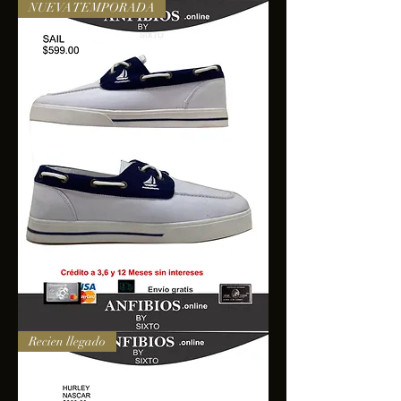
NUEVA TEMPORADA
SAIL
Recien llegado