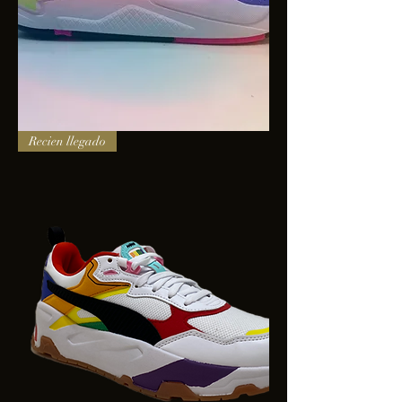
PUMA
Recien llegado
X-
RAY
SQUARE