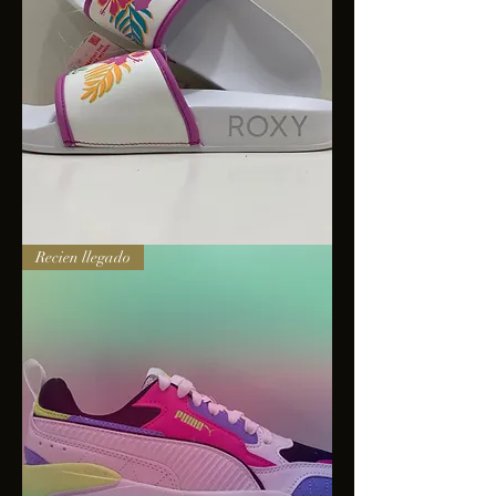
Sandalias
Recien llegado
Roxy