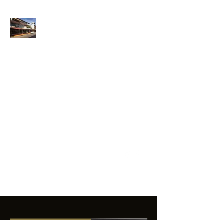
ANFIBIOS
BOARDRIDERS
CLUB
La excelencia
e innovación en los
productos que
ofrecemos a
nuestros clientes.
sixtomendezayala@gmail.com
01 755 554 5693
Contacto