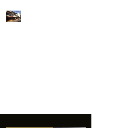
ANFIBIOS
BOARDRIDERS
CLUB
La excelencia
e innovación en los
productos que
ofrecemos a
nuestros clientes.
sixtomendezayala@gmail.com
01 755 554 5693
Contacto