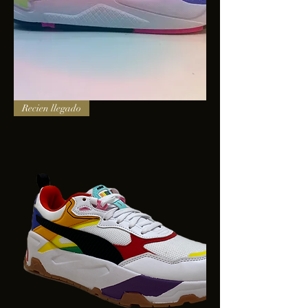
PUMA
Recien llegado
X-
RAY
SQUARE