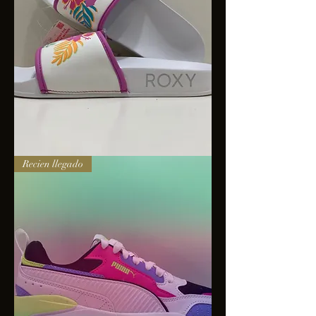
Sandalias
Recien llegado
Roxy