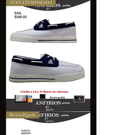
NUEVA TEMPORADA
SAIL
Recien llegado