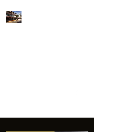
ANFIBIOS
BOARDRIDERS
CLUB
La excelencia
e innovación en los
productos que
ofrecemos a
nuestros clientes.
sixtomendezayala@gmail.com
01 755 554 5693
Contacto