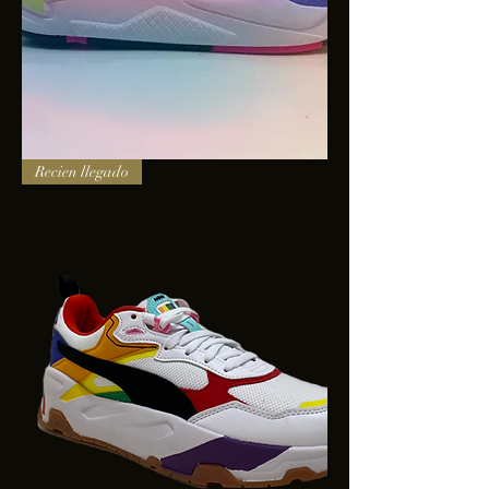
PUMA
Recien llegado
X-
RAY
SQUARE