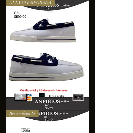
NUEVA TEMPORADA
SAIL
Recien llegado