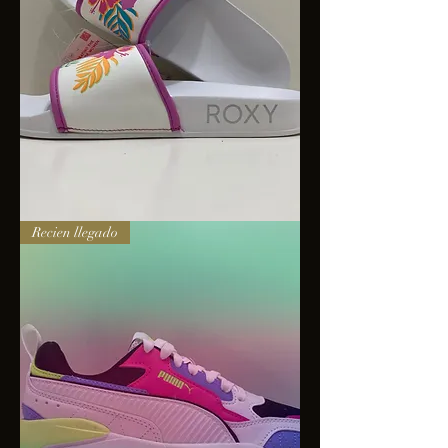
Sandalias
Recien llegado
Roxy