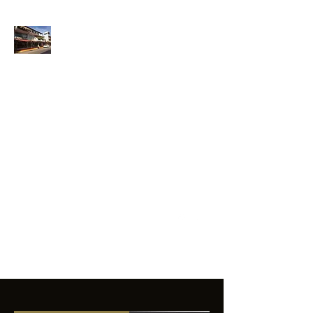
ANFIBIOS
BOARDRIDERS
CLUB
La excelencia
e innovación en los
productos que
ofrecemos a
nuestros clientes.
sixtomendezayala@gmail.com
01 755 554 5693
Contacto