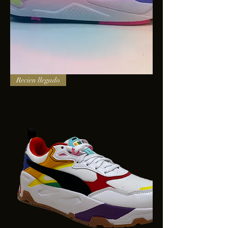
PUMA
Recien llegado
X-
RAY
SQUARE