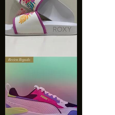
Sandalias
Recien llegado
Roxy