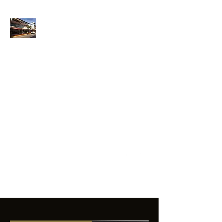
ANFIBIOS
BOARDRIDERS
CLUB
La excelencia
e innovación en los
productos que
ofrecemos a
nuestros clientes.
sixtomendezayala@gmail.com
01 755 554 5693
Contacto