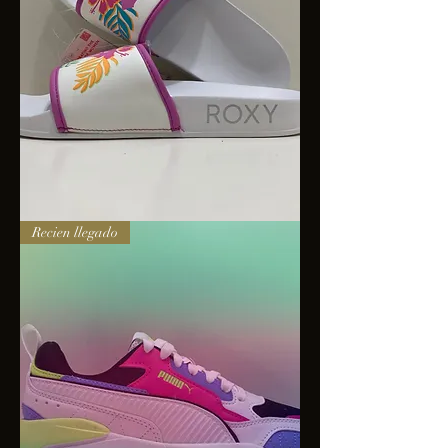
Sandalias
Recien llegado
Roxy