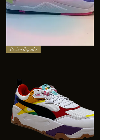
PUMA
Recien llegado
X-
RAY
SQUARE