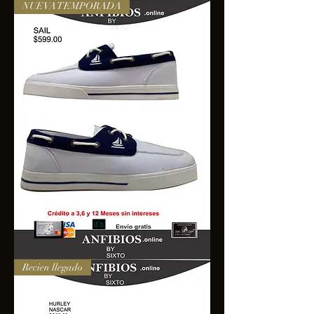
NUEVA TEMPORADA
SAIL
Recien llegado