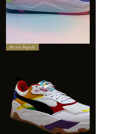
PUMA
Recien llegado
X-
RAY
SQUARE