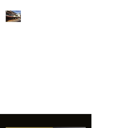
ANFIBIOS
BOARDRIDERS
CLUB
La excelencia
e innovación en los
productos que
ofrecemos a
nuestros clientes.
sixtomendezayala@gmail.com
01 755 554 5693
Contacto