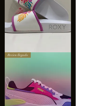
Sandalias
Recien llegado
Roxy