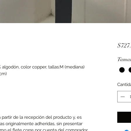
$727
Tama
 algodón, color copper, tallas:M (mediana)
0cm)
Cantid
partir de la recepción del producto y, es
tas originalmente adheridas, sin presentar
omo el flete corre por cuenta del comprador.