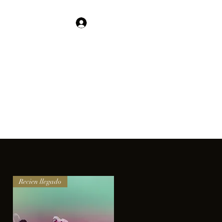
Contacto
Iniciar sesión
01 755 554 5693
clientes.
Recien llegado