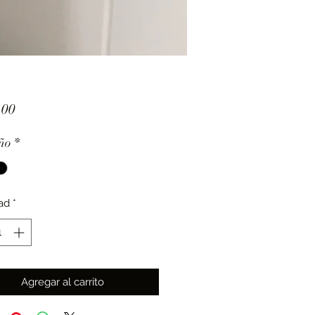
Precio
.00
ño
*
ad
*
Agregar al carrito