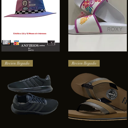
SOMBRERO
Sandalias
HURLEY
Roxy
Vista rápida
Vista rápida
NASCAR
Recien llegado
Recien llegado