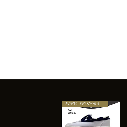
Inicio
Comprar
Acerca de
Servicios
Equipo
sixtomendezayala@gmail.com
La exc
NUEVA TEMPORADA