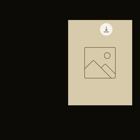
TENIS
PUMA
Vista rápida
TRINITY
Bolsa
anfibios
Vista rápida