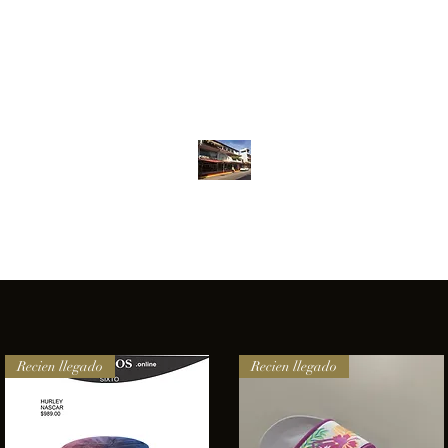
Inventario
Contacto
Más
ANFIBIOS BOARDRIDERS CLUB
elencia e innovación en los productos que ofrecemos a nuestros 
Recien llegado
Recien llegado