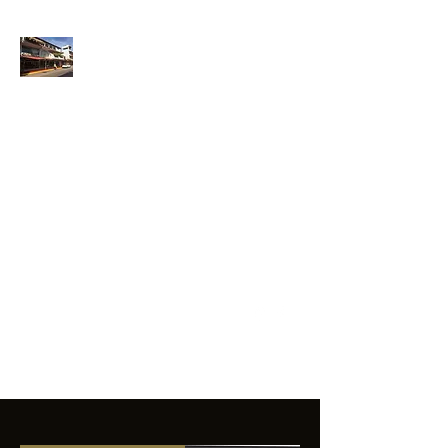
ANFIBIOS
BOARDRIDERS
CLUB
La excelencia
e innovación en los
productos que
ofrecemos a
nuestros clientes.
sixtomendezayala@gmail.com
01 755 554 5693
Contacto