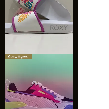
Sandalias
Recien llegado
Roxy