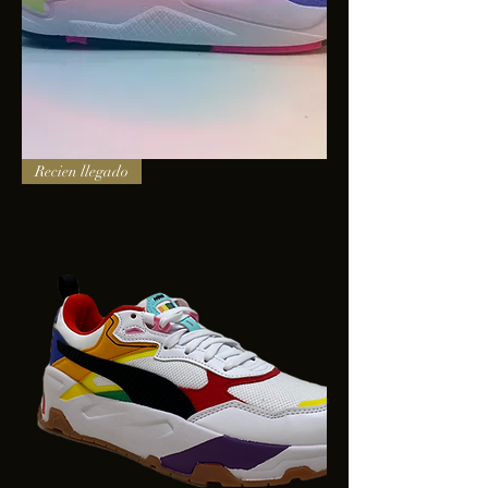
PUMA
Recien llegado
X-
RAY
SQUARE