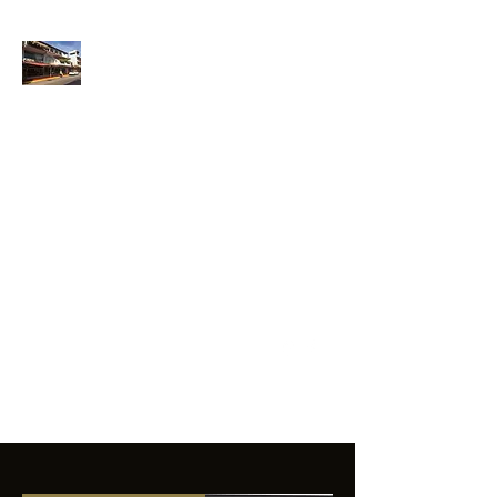
ANFIBIOS
BOARDRIDERS
CLUB
La excelencia
e innovación en los
productos que
ofrecemos a
nuestros clientes.
sixtomendezayala@gmail.com
01 755 554 5693
Contacto