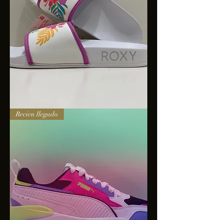
Sandalias
Recien llegado
Roxy