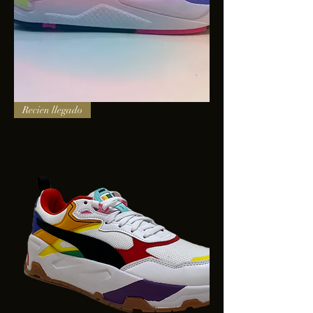
PUMA
Recien llegado
X-
RAY
SQUARE