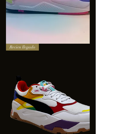
PUMA
Recien llegado
X-
RAY
SQUARE