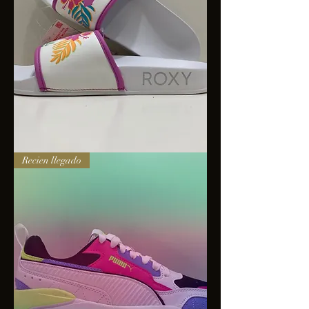
Sandalias
Recien llegado
Roxy