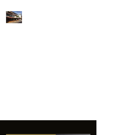
ANFIBIOS
BOARDRIDERS
CLUB
La excelencia
e innovación en los
productos que
ofrecemos a
nuestros clientes.
sixtomendezayala@gmail.com
01 755 554 5693
Contacto