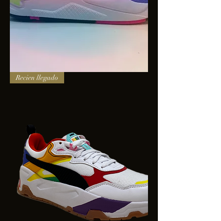
PUMA
Recien llegado
X-
RAY
SQUARE