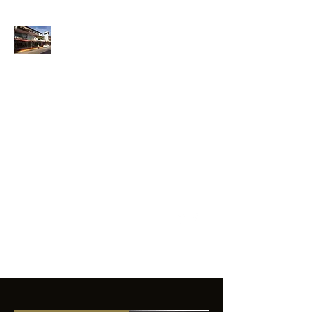
ANFIBIOS
BOARDRIDERS
CLUB
La excelencia
e innovación en los
productos que
ofrecemos a
nuestros clientes.
sixtomendezayala@gmail.com
01 755 554 5693
Contacto