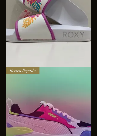
Sandalias
Recien llegado
Roxy