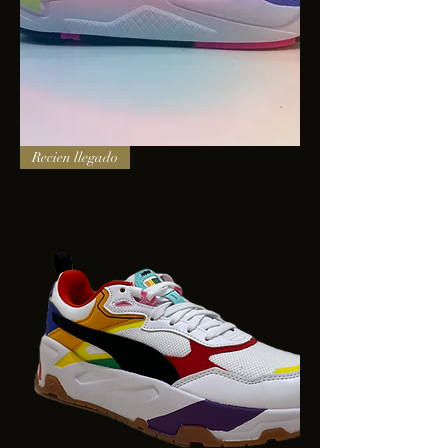
PUMA
Recien llegado
X-
RAY
SQUARE