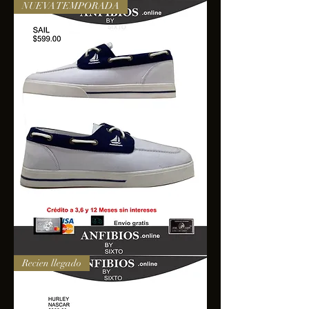
NUEVA TEMPORADA
SAIL
Recien llegado