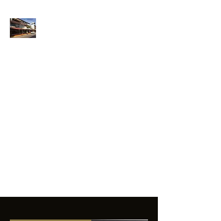
ANFIBIOS
BOARDRIDERS
CLUB
La excelencia
e innovación en los
productos que
ofrecemos a
nuestros clientes.
sixtomendezayala@gmail.com
01 755 554 5693
Contacto