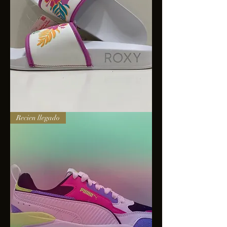
Sandalias
Recien llegado
Roxy