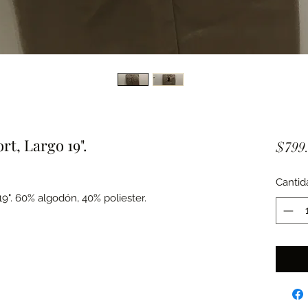
t, Largo 19".
$799
Cantid
9". 60% algodón, 40% poliester.