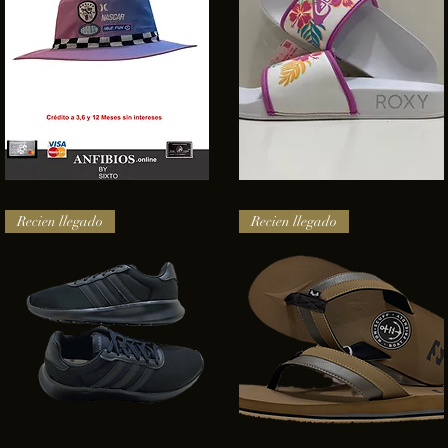
SOMBRERO
Sandalias
HURLEY
Roxy
Vista rápida
Vista rápida
NASCAR
Recien llegado
Recien llegado