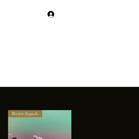
Contacto
Iniciar sesión
01 755 554 5693
clientes.
Recien llegado