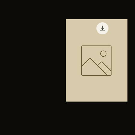
TENIS
PUMA
Vista rápida
TRINITY
Bolsa
anfibios
Vista rápida