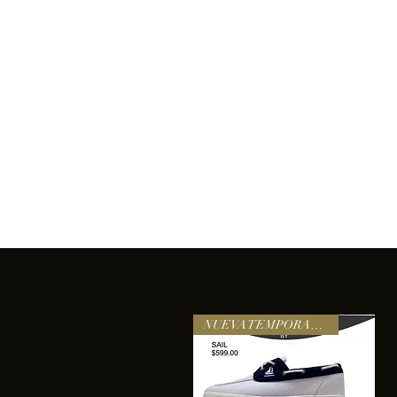
Inicio
Comprar
Acerca de
Servicios
Equipo
sixtomendezayala@gmail.com
La exc
NUEVA TEMPORADA