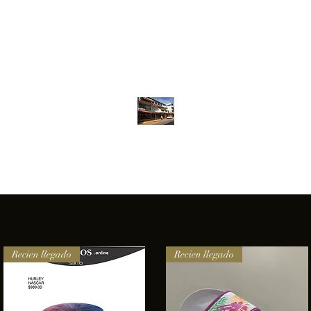
Inventario
Contacto
Más
ANFIBIOS BOARDRIDERS CLUB
elencia e innovación en los productos que ofrecemos a nuestros 
Recien llegado
Recien llegado