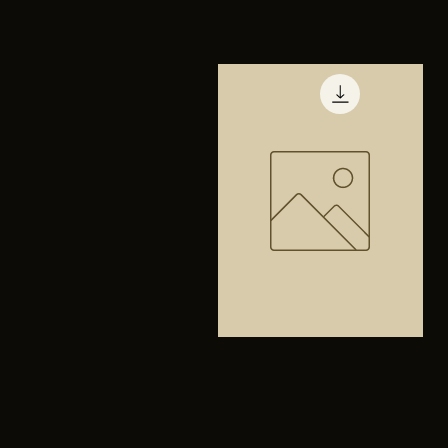
TENIS
PUMA
Vista rápida
TRINITY
Bolsa
anfibios
Vista rápida