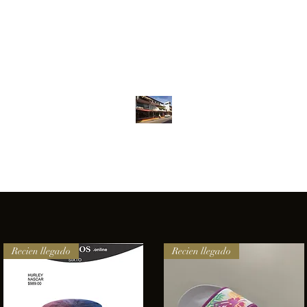
Inventario
Contacto
Más
ANFIBIOS BOARDRIDERS CLUB
elencia e innovación en los productos que ofrecemos a nuestros 
Recien llegado
Recien llegado