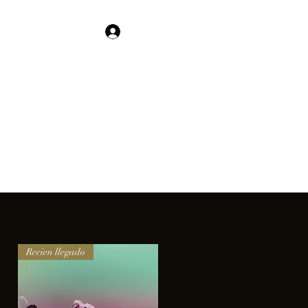
Contacto
Iniciar sesión
01 755 554 5693
clientes.
Recien llegado