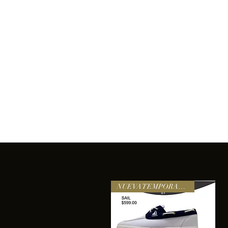
Inicio
Comprar
Acerca de
Servicios
Equipo
sixtomendezayala@gmail.com
La exc
NUEVA TEMPORADA