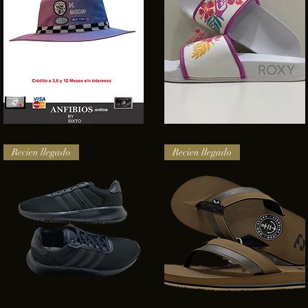
SOMBRERO
Sandalias
HURLEY
Roxy
Vista rápida
Vista rápida
NASCAR
Recien llegado
Recien llegado