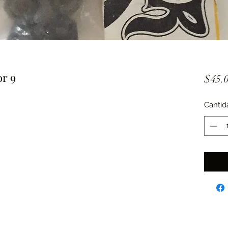
or 9
$45.
Cantid