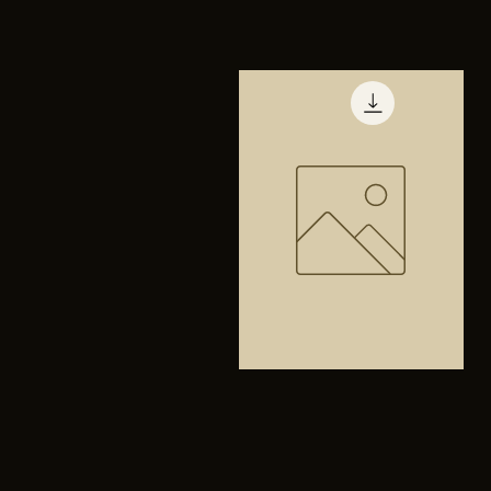
TENIS
PUMA
Vista rápida
TRINITY
Bolsa
anfibios
Vista rápida