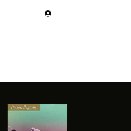
Contacto
Iniciar sesión
01 755 554 5693
clientes.
Recien llegado