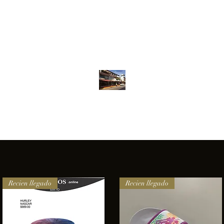
Inventario
Contacto
Más
ANFIBIOS BOARDRIDERS CLUB
elencia e innovación en los productos que ofrecemos a nuestros 
Recien llegado
Recien llegado