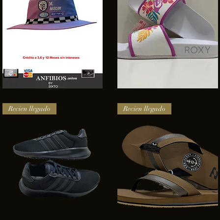
SOMBRERO
Sandalias
HURLEY
Roxy
Vista rápida
Vista rápida
NASCAR
Recien llegado
Recien llegado