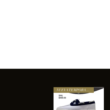
Inicio
Comprar
Acerca de
Servicios
Equipo
sixtomendezayala@gmail.com
La exc
NUEVA TEMPORADA