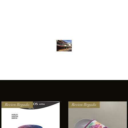
Inventario
Contacto
Más
ANFIBIOS BOARDRIDERS CLUB
elencia e innovación en los productos que ofrecemos a nuestros 
Recien llegado
Recien llegado