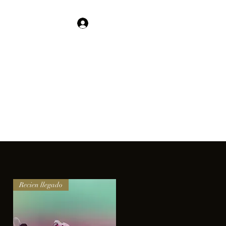
Contacto
Iniciar sesión
01 755 554 5693
clientes.
Recien llegado