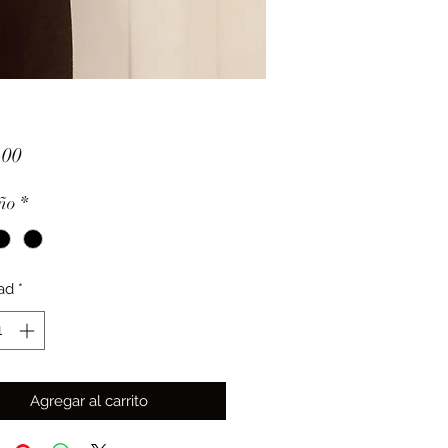
Precio
.00
ño
*
ad
*
Agregar al carrito