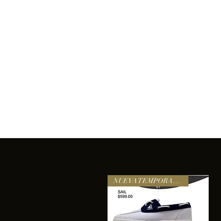
Inicio
Comprar
Acerca de
Servicios
Equipo
sixtomendezayala@gmail.com
La exc
NUEVA TEMPORADA