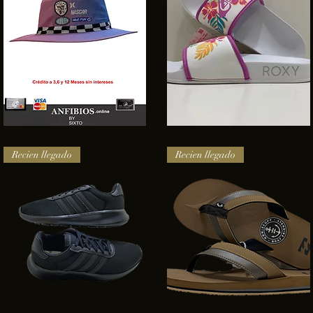
SOMBRERO
Sandalias
HURLEY
Roxy
Vista rápida
Vista rápida
NASCAR
Recien llegado
Recien llegado