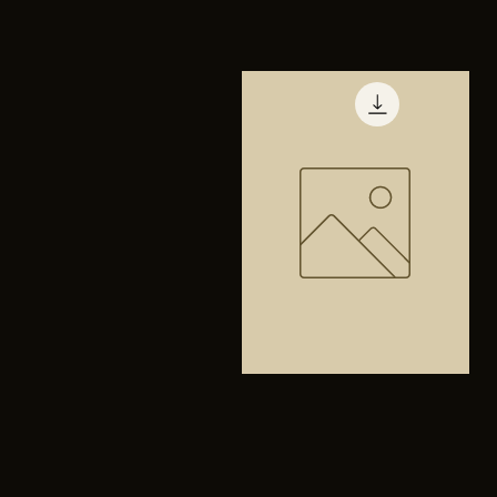
TENIS
PUMA
Vista rápida
TRINITY
Bolsa
anfibios
Vista rápida