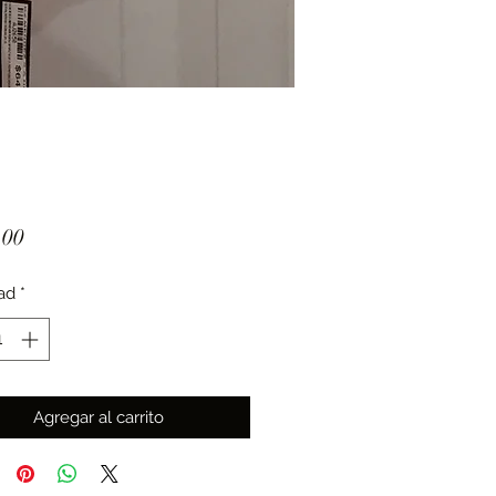
Precio
.00
ad
*
Agregar al carrito