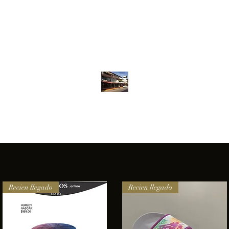
Inventario
Contacto
Más
ANFIBIOS BOARDRIDERS CLUB
elencia e innovación en los productos que ofrecemos a nuestros 
Recien llegado
Recien llegado