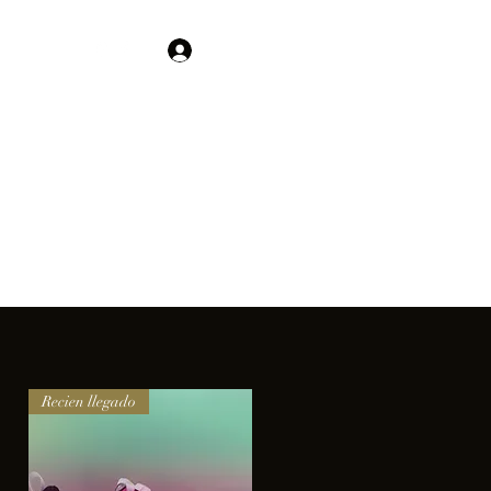
Contacto
Iniciar sesión
01 755 554 5693
clientes.
Recien llegado