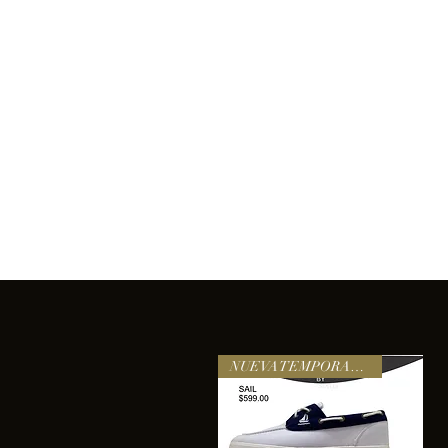
Inicio
Comprar
Acerca de
Servicios
Equipo
sixtomendezayala@gmail.com
La exc
NUEVA TEMPORADA