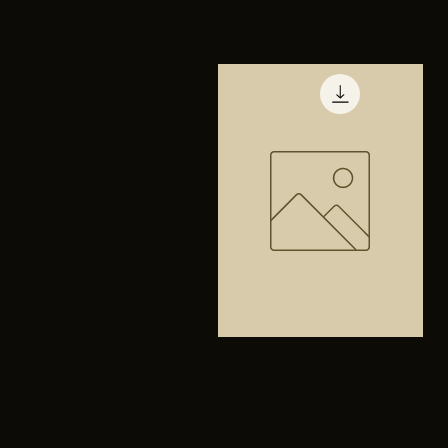
TENIS
PUMA
Vista rápida
TRINITY
Bolsa
anfibios
Vista rápida