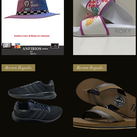
SOMBRERO
Sandalias
HURLEY
Roxy
Vista rápida
Vista rápida
NASCAR
Recien llegado
Recien llegado