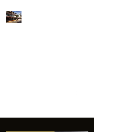
ANFIBIOS
BOARDRIDERS
CLUB
La excelencia
e innovación en los
productos que
ofrecemos a
nuestros clientes.
sixtomendezayala@gmail.com
01 755 554 5693
Contacto