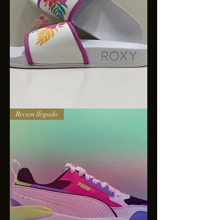
Sandalias
Recien llegado
Roxy