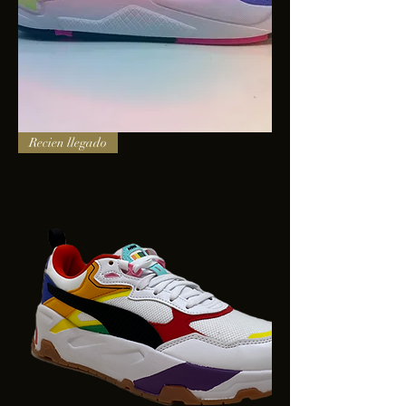
PUMA
Recien llegado
X-
RAY
SQUARE