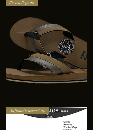
adidas
Recien llegado
lite
racer
3.0
BILLABONG
Anfibios Trucker Cap
ALLDAY
IMP