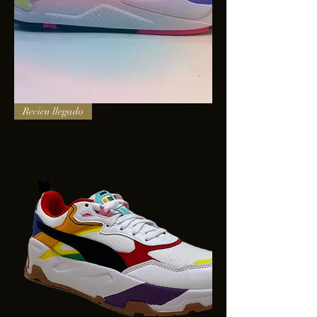
PUMA
Recien llegado
X-
RAY
SQUARE