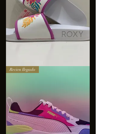
Sandalias
Recien llegado
Roxy