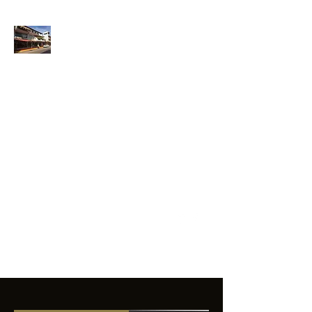
ANFIBIOS
BOARDRIDERS
CLUB
La excelencia
e innovación en los
productos que
ofrecemos a
nuestros clientes.
sixtomendezayala@gmail.com
01 755 554 5693
Contacto