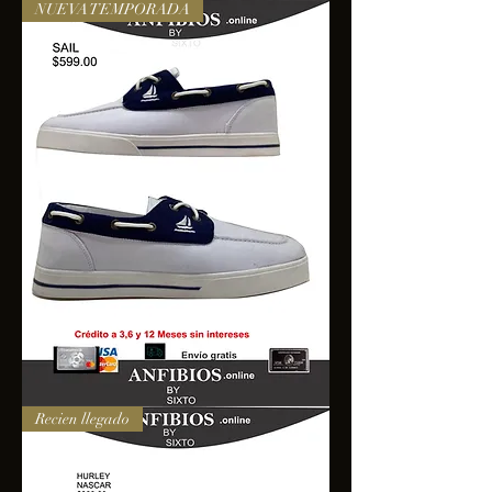
NUEVA TEMPORADA
SAIL
Recien llegado