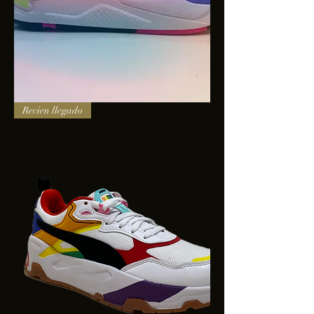
PUMA
Recien llegado
X-
RAY
SQUARE